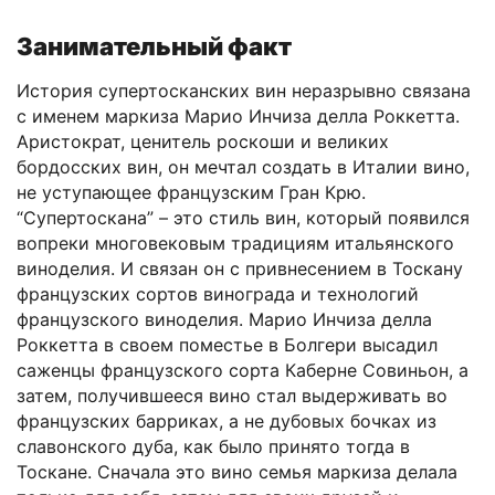
Занимательный факт
История супертосканских вин неразрывно связана
с именем маркиза Марио Инчиза делла Роккетта.
Аристократ, ценитель роскоши и великих
бордосских вин, он мечтал создать в Италии вино,
не уступающее французским Гран Крю.
“Супертоскана” – это стиль вин, который появился
вопреки многовековым традициям итальянского
виноделия. И связан он с привнесением в Тоскану
французских сортов винограда и технологий
французского виноделия. Марио Инчиза делла
Роккетта в своем поместье в Болгери высадил
саженцы французского сорта Каберне Совиньон, а
затем, получившееся вино стал выдерживать во
французских барриках, а не дубовых бочках из
славонского дуба, как было принято тогда в
Тоскане. Сначала это вино семья маркиза делала