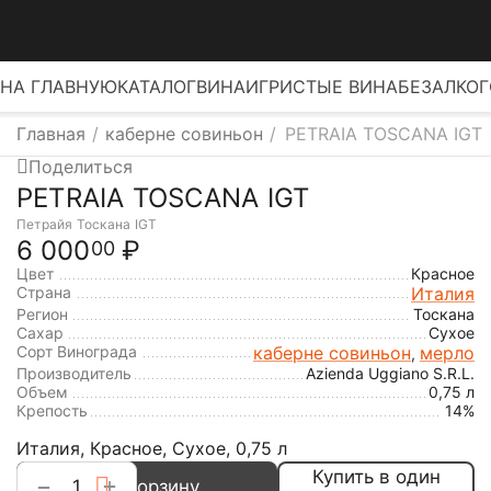
НА ГЛАВНУЮ
КАТАЛОГ
ВИНА
ИГРИСТЫЕ ВИНА
БЕЗАЛКО
Главная
/
каберне совиньон
/
PETRAIA TOSCANA IGT
Поделиться
PETRAIA TOSCANA IGT
Петрайя Тоскана IGT
6 000
₽
00
Цвет
Красное
Страна
Италия
Регион
Тоскана
Сахар
Сухое
Сорт Винограда
каберне совиньон
мерло
,
Производитель
Azienda Uggiano S.R.L.
Объем
0,75 л
Крепость
14%
Италия, Красное, Сухое, 0,75 л
Купить в один
+
−
В корзину