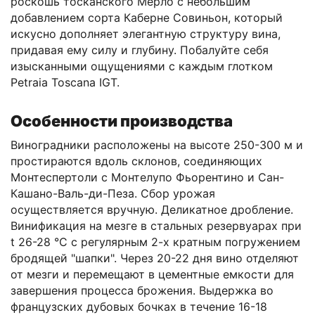
роскошь тосканского Мерло с небольшим
добавлением сорта Каберне Совиньон, который
искусно дополняет элегантную структуру вина,
придавая ему силу и глубину. Побалуйте себя
изысканными ощущениями с каждым глотком
Petraia Toscana IGT.
Особенности производства
Виноградники расположены на высоте 250-300 м и
простираются вдоль склонов, соединяющих
Монтеспертоли с Монтелупо Фьорентино и Сан-
Кашано-Валь-ди-Пеза. Сбор урожая
осуществляется вручную. Деликатное дробление.
Винификация на мезге в стальных резервуарах при
t 26-28 °С с регулярным 2-х кратным погружением
бродящей "шапки". Через 20-22 дня вино отделяют
от мезги и перемещают в цементные емкости для
завершения процесса брожения. Выдержка во
французских дубовых бочках в течение 16-18