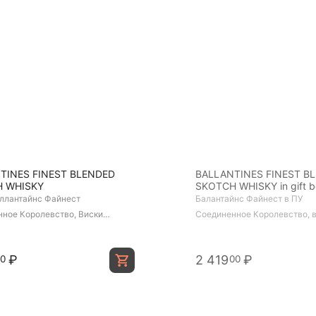
TINES FINEST BLENDED
BALLANTINES FINEST B
 WHISKY
SKOTCH WHISKY in gift 
ллантайнс Файнест
Балантайнс Файнест в ПУ
ное Королевство, Виски
Соединенное Королевство, 
ванный, 0,5 л
купажированный, П/У, 1
₽
2 419
₽
00
00