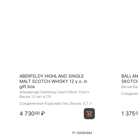
ABERFELDY HIGHLAND SINGLE
BALLAN
MALT SCOTCH WHISKY 12 y.o. in
SKOTCH
gift box
Виски Ба
Аберфелди Хайленд Сингл Молт Скотч
Соединен
Виски 12 лет в ПУ
купажиро
Соединенное Королевство, Виски, 0,7 л
4 730
₽
1 375
00
УТ-00000864