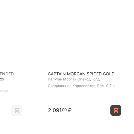
LENDED
CAPTAIN MORGAN SPICED GOLD
box
Капитан Морган Спайсд Голд
Соединенное Королевство, Ром, 0,7 л
виски
2 091
₽
00