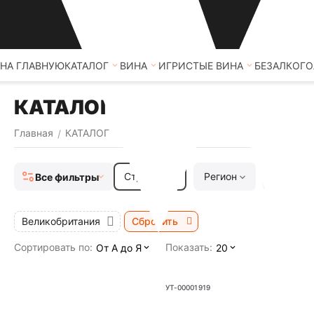
НА ГЛАВНУЮ
КАТАЛОГ
ВИНА
ИГРИСТЫЕ ВИНА
БЕЗАЛКОГО
КАТАЛОГ
Главная
КАТАЛОГ
/
Страна
1
Регион
Тип
Все фильтры
Великобритания
Сбросить
Сортировать по:
Показать:
От А до Я
20
УТ-00001919