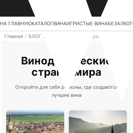
НА ГЛАВНУЮ
КАТАЛОГ
ВИНА
ИГРИСТЫЕ ВИНА
БЕЗАЛКО
Главная
/
БЛОГ
/
Винодельческие страны мира
Винодельческие
страны мира
Откройте для себя регионы, где создаются
лучшие вина