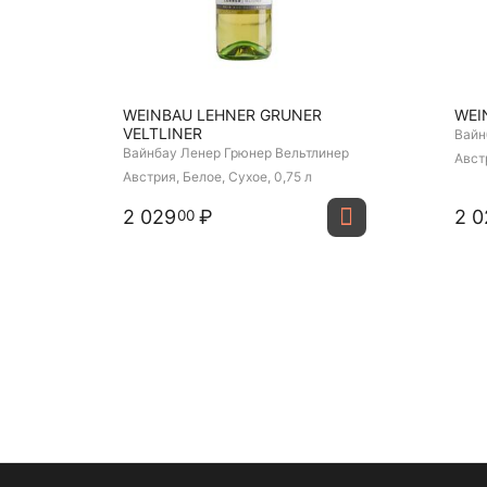
WEINBAU LEHNER GRUNER
WEI
VELTLINER
Вайн
Вайнбау Ленер Грюнер Вельтлинер
Авст
Австрия, Белое, Сухое, 0,75 л
2 029
₽
2 0
00