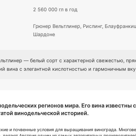
2 560 000 гл в год
Грюнер Вельтлинер, Рислинг, Блауфранкиш
Шардоне
льтлинер — белый сорт с характерной свежестью, пря
 вина с элегантной кислотностью и гармоничным вку
одельческих регионов мира. Его вина известны 
гатой винодельческой историей.
ские и почвенные условия для выращивания винограда. Многов
, делают Австрия одним из самых авторитетных производителей