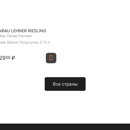
NBAU LEHNER RIESLING
бау Ленер Рислинг
рия, Белое, Полусухое, 0,75 л
29
₽
00
Все страны