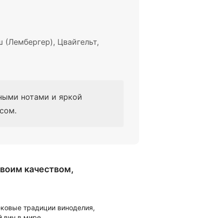
 (Лембергер), Цвайгельт,
ными нотами и яркой
сом.
своим качеством,
ековые традиции виноделия,
 вин в мире.