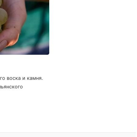
го воска и камня.
льянского