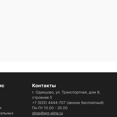
ис
Контакты
г. Одинцово, ул. Транспортная, дом 8,
строение 5
+7 (925) 4444-707
(звонок бесплатный)
и
Пн-Пт 10.00 - 20.00
нальных
shop@wg-wine.ru