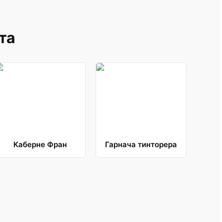
та
Каберне Фран
Гарнача тинторера