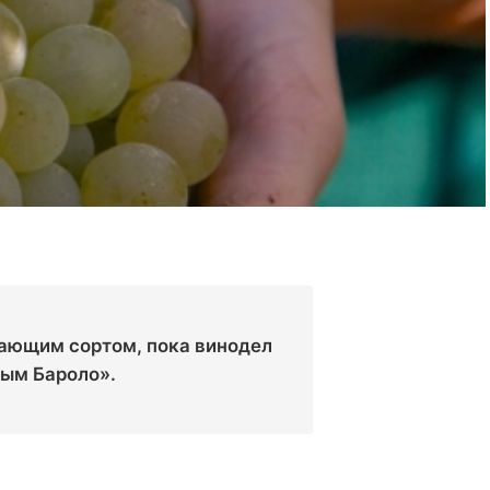
зающим сортом, пока винодел
лым Бароло».