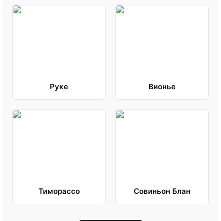
Руке
Вионье
Тиморассо
Совиньон Блан